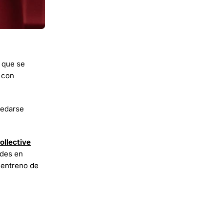
e que se
a con
uedarse
ollective
des en
 entreno de