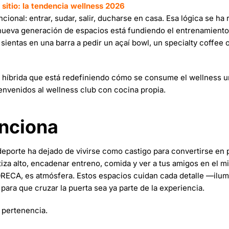
sitio: la tendencia wellness 2026
ional: entrar, sudar, salir, ducharse en casa. Esa lógica se ha 
a nueva generación de espacios está fundiendo el entrenamiento
ientas en una barra a pedir un açaí bowl, un specialty coffee 
a híbrida que está redefiniendo cómo se consume el wellness u
envenidos al wellness club con cocina propia.
unciona
l deporte ha dejado de vivirse como castigo para convertirse en p
iza alto, encadenar entreno, comida y ver a tus amigos en el mi
 HORECA, es atmósfera. Estos espacios cuidan cada detalle —ilum
para que cruzar la puerta sea ya parte de la experiencia.
 pertenencia.