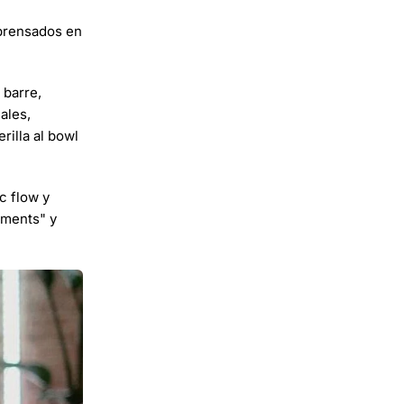
 prensados en
 barre,
ales,
rilla al bowl
c flow y
ements" y