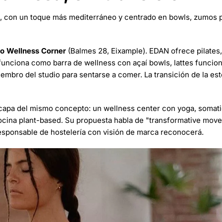
o, con un toque más mediterráneo y centrado en bowls, zumos
o Wellness Corner
(Balmes 28, Eixample). EDAN ofrece pilates,
funciona como barra de wellness con açaí bowls, lattes funcion
mbro del studio para sentarse a comer. La transición de la este
 capa del mismo concepto: un wellness center con yoga, somati
 cocina plant-based. Su propuesta habla de "transformative mov
responsable de hostelería con visión de marca reconocerá.