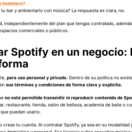
o hostelero?
tu bar y ambientarlo con música? La respuesta es clara, no.
l
, independientemente del plan que tengas contratado, además 
 espacios comerciales o públicos.
r Spotify en un negocio: 
aforma
nte,
para uso personal y privado.
Dentro de su política no exist
 en
sus términos y condiciones de forma clara y explícita.
que
no está permitido transmitir ni reproducir contenido de Spo
bar, restaurante, tienda, salón de belleza, academia de baile o c
 que puedan usarlo.
 creas tu cuenta. Al contratar Spotify, ya sea en su modalidad 
uso doméstico y personal. Esa licencia cubre escuchar música 