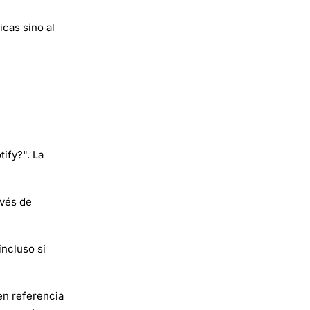
icas sino al
ify?". La
avés de
incluso si
en referencia