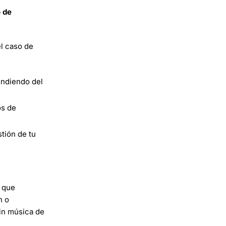
 de
el caso de
endiendo del
os de
tión de tu
o que
n o
sin música de