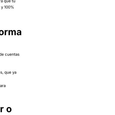
ra que tu
a y 100%
forma
 de cuentas
s, que ya
ara
r o