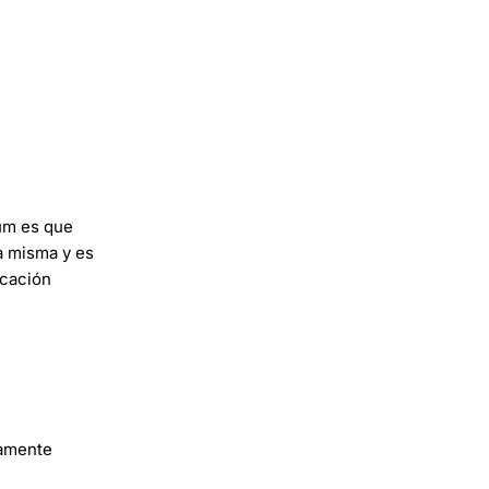
ium es que
la misma y es
icación
tamente