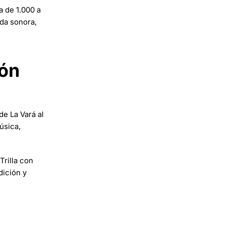
a de 1.000 a
nda sonora,
ión
de La Vará al
úsica,
Trilla con
dición y