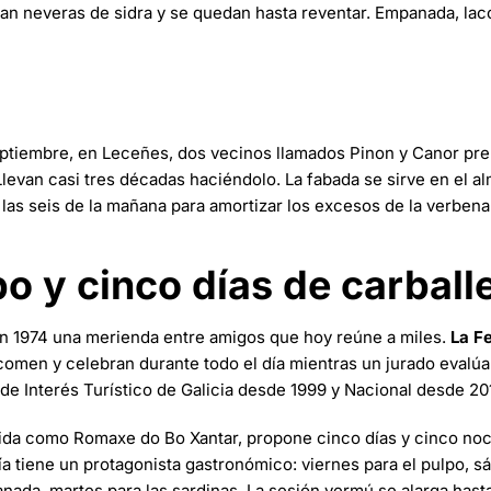
an neveras de sidra y se quedan hasta reventar. Empanada, lacón
 septiembre, en Leceñes, dos vecinos llamados Pinon y Canor pr
evan casi tres décadas haciéndolo. La fabada se sirve en el a
las seis de la mañana para amortizar los excesos de la verbena
o y cinco días de carballe
en 1974 una merienda entre amigos que hoy reúne a miles.
La F
comen y celebran durante todo el día mientras un jurado evalú
de Interés Turístico de Galicia desde 1999 y Nacional desde 20
ida como Romaxe do Bo Xantar, propone cinco días y cinco no
día tiene un protagonista gastronómico: viernes para el pulpo, s
nada, martes para las sardinas. La sesión vermú se alarga hast