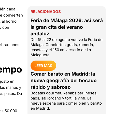
bién cada
RELACIONADOS
e convierten
Feria de Málaga 2026: así será
 al horno,
la gran cita del verano
 o con
andaluz
Del 15 al 22 de agosto vuelve la Feria de
lebraciones
Málaga. Conciertos gratis, romería,
casetas y el 150 aniversario de La
Malagueta.
LEER MÁS
tempo
Comer barato en Madrid: la
nueva geografía del bocado
gosto en
rápido y sabroso
 las manos y
Bocatas gourmet, kebabs berlineses,
los pasos. Da
baos, saj jordano y tortilla viral. La
nueva escena para comer bien y barato
en Madrid.
nos 50.000