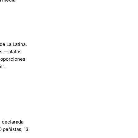
 de La Latina,
os —platos
proporciones
s".
, declarada
0 peñistas, 13