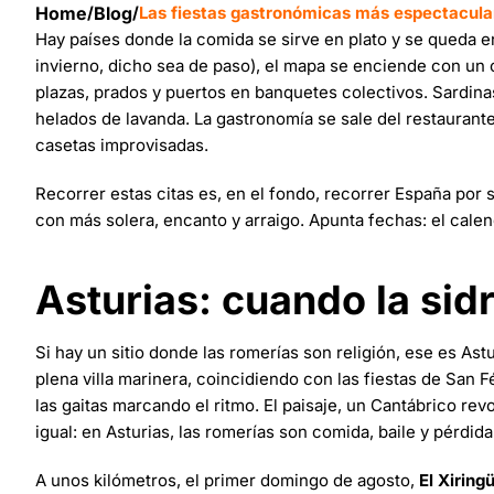
Home
/
Blog
/
Las fiestas gastronómicas más espectacular
Hay países donde la comida se sirve en plato y se queda e
invierno, dicho sea de paso), el mapa se enciende con un
plazas, prados y puertos en banquetes colectivos. Sardinas 
helados de lavanda. La gastronomía se sale del restaurante
casetas improvisadas.
Recorrer estas citas es, en el fondo, recorrer España por
con más solera, encanto y arraigo. Apunta fechas: el calen
Asturias: cuando la sid
Si hay un sitio donde las romerías son religión, ese es Ast
plena villa marinera, coincidiendo con las fiestas de San F
las gaitas marcando el ritmo. El paisaje, un Cantábrico re
igual: en Asturias, las romerías son comida, baile y pérdida
A unos kilómetros, el primer domingo de agosto,
El Xiring