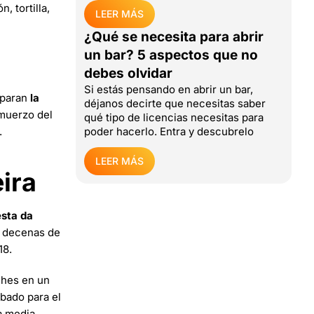
, tortilla,
LEER MÁS
¿Qué se necesita para abrir
un bar? 5 aspectos que no
debes olvidar
Si estás pensando en abrir un bar,
eparan
la
déjanos decirte que necesitas saber
lmuerzo del
qué tipo de licencias necesitas para
.
poder hacerlo. Entra y descubrelo
LEER MÁS
ira
esta da
a decenas de
18.
ches en un
ábado para el
a media