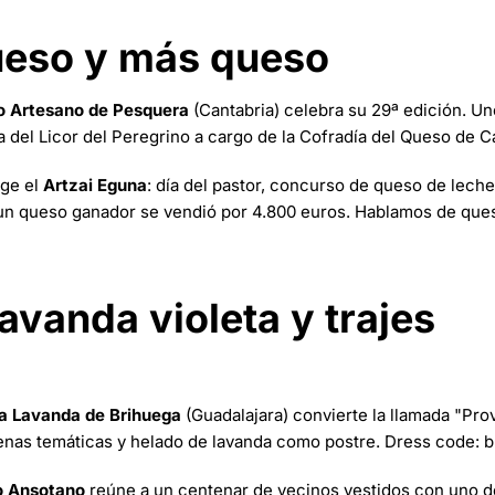
ueso y más queso
so Artesano de Pesquera
(Cantabria) celebra su 29ª edición. U
 del Licor del Peregrino a cargo de la Cofradía del Queso de C
oge el
Artzai Eguna
: día del pastor, concurso de queso de lech
, un queso ganador se vendió por 4.800 euros. Hablamos de que
avanda violeta y trajes
la Lavanda de Brihuega
(Guadalajara) convierte la llamada "Pr
enas temáticas y helado de lavanda como postre. Dress code: bla
co Ansotano
reúne a un centenar de vecinos vestidos con uno de