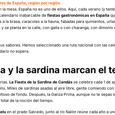
es de España, región por región
n la mesa. España no es uno de ellos. Aquí, cada verano (y tam
 calendario inabarcable de
fiestas gastronómicas en España
qu
a la brasa, caracoles a la llauna, fabadas para quinientos, urtas
 y se planta en la calle, con gaita o con charanga, con dimonis
 sus sabores. Hemos seleccionado una ruta nacional con las ce
dario no espera.
ra y la sardina marcan el 
urias.
La Fiesta de la Sardina de Candás
se celebra cada 1 de a
élix. Miles de sardinas asadas al aire libre, gente comiendo con
voltoso de fondo. Después, la Danza Prima, aunque no te sepas 
 total de la noción del tiempo.
üelu
en el prado Salcedo, junto al río Nalón reúne cada año a u