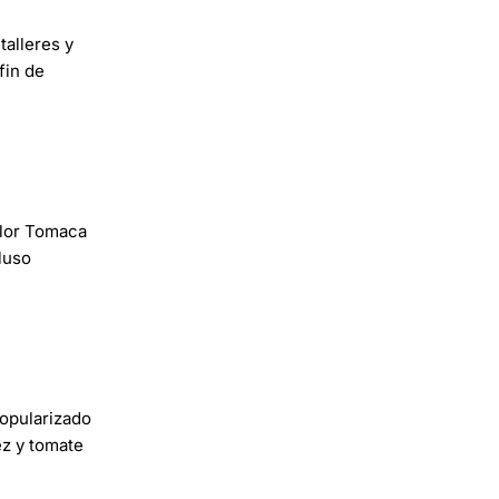
talleres y
fin de
llor Tomaca
luso
opularizado
ez y tomate