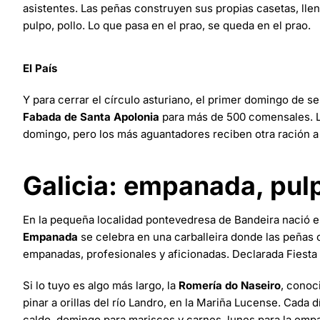
asistentes. Las peñas construyen sus propias casetas, llen
pulpo, pollo. Lo que pasa en el prao, se queda en el prao.
El País
Y para cerrar el círculo asturiano, el primer domingo de
Fabada de Santa Apolonia
para más de 500 comensales. Ll
domingo, pero los más aguantadores reciben otra ración a 
Galicia: empanada, pulp
En la pequeña localidad pontevedresa de Bandeira nació 
Empanada
se celebra en una carballeira donde las peñas 
empanadas, profesionales y aficionadas. Declarada Fiesta 
Si lo tuyo es algo más largo, la
Romería do Naseiro
, conoc
pinar a orillas del río Landro, en la Mariña Lucense. Cada 
caldo, domingo para mariscos y carnes, lunes para la empa