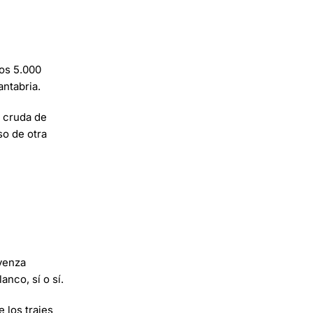
nos 5.000
antabria.
e cruda de
so de otra
ovenza
nco, sí o sí.
 los trajes