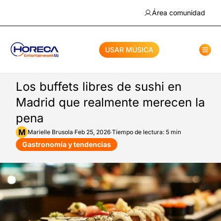
Área comunidad
USAR MÚSICA
Los buffets libres de sushi en
Madrid que realmente merecen la
pena
M
Marielle
Brusola
·
Feb 25, 2026
·
Tiempo de lectura: 5 min
Gastronomía y tendencias