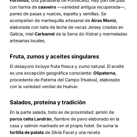
Forniños
, una panadería de Ponteceso. Hay pan del país
con harina de
caaveiro
—variedad antigua recuperada—,
panes de pasas y nueces, espelta y semillas. Se
acompañan de mantequilla artesanal de
Airas Moniz
,
elaborada con nata de leche de vacas Jersey criadas en
Galicia, miel
Carbamel
de la Serra do Xistral y mermeladas
artesanas locales.
Fruta, zumos y aceites singulares
El desayuno incluye fruta fresca y zumo natural. El aceite
es una excepción geográfica consciente:
Olipaterna
,
procedente de Paterna del Campo (Huelva), elaborado
con la variedad verdial de Huévar.
Salados, proteína y tradición
En la parte salada, todo es de proximidad: jamón de
porco celta Landrán
, fiambre de pavo elaborado en la
casa y salmón marinado en el propio hotel. Se suma la
tortilla de patata
de Silvia Facal y una receta