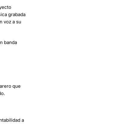
oyecto
sica grabada
an voz a su
en banda
marero que
do.
tabilidad a