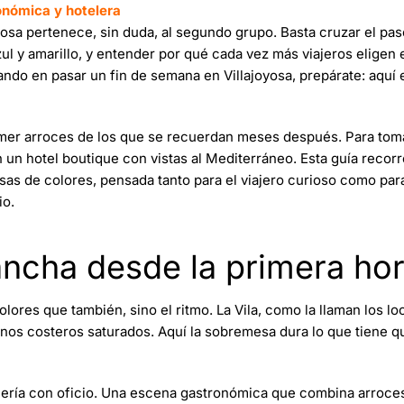
onómica y hotelera
yosa pertenece, sin duda, al segundo grupo. Basta cruzar el pa
zul y amarillo, y entender por qué cada vez más viajeros eligen 
ndo en pasar un fin de semana en Villajoyosa, prepárate: aquí e
omer arroces de los que se recuerdan meses después. Para tom
un hotel boutique con vistas al Mediterráneo. Esta guía recorr
sas de colores, pensada tanto para el viajero curioso como para
io.
ancha desde la primera ho
lores que también, sino el ritmo. La Vila, como la llaman los lo
os costeros saturados. Aquí la sobremesa dura lo que tiene qu
lería con oficio. Una escena gastronómica que combina arroce