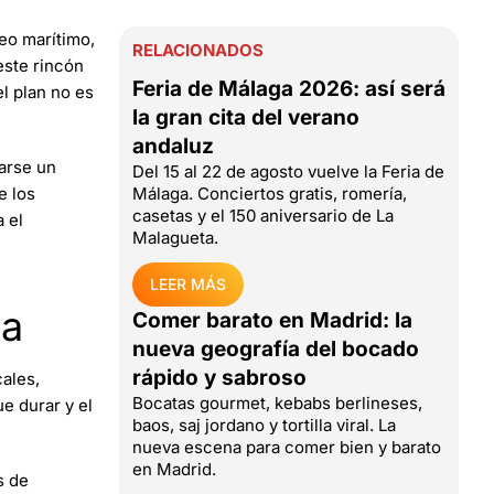
seo marítimo,
RELACIONADOS
este rincón
Feria de Málaga 2026: así será
l plan no es
la gran cita del verano
andaluz
arse un
Del 15 al 22 de agosto vuelve la Feria de
e los
Málaga. Conciertos gratis, romería,
casetas y el 150 aniversario de La
 el
Malagueta.
LEER MÁS
ra
Comer barato en Madrid: la
nueva geografía del bocado
rápido y sabroso
cales,
Bocatas gourmet, kebabs berlineses,
e durar y el
baos, saj jordano y tortilla viral. La
nueva escena para comer bien y barato
en Madrid.
s de