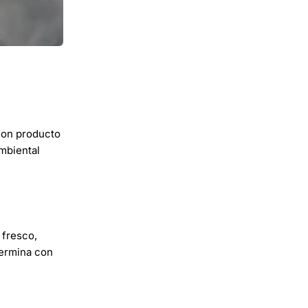
con producto
ambiental
 fresco,
termina con